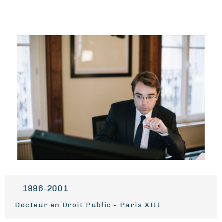
1996-2001
1
octeur en Droit Public - Paris XIII
DEA