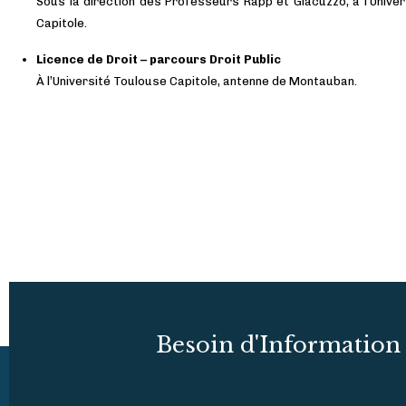
Sous la direction des Professeurs Rapp et Giacuzzo, à l’Unive
Capitole.
Licence de Droit – parcours Droit Public
À l’Université Toulouse Capitole, antenne de Montauban.
2024
Master 2 droit de l’énergie - en cours / à Aix-
Provence
Besoin d'Information 