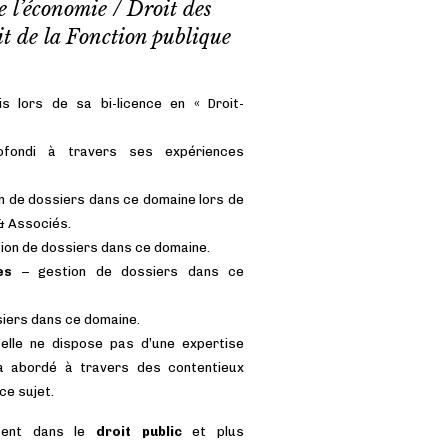
e l’économie / Droit des
oit de la Fonction publique
s lors de sa bi-licence en « Droit-
fondi à travers ses expériences
n de dossiers dans ce domaine lors de
 & Associés.
ion de dossiers dans ce domaine.
es
– gestion de dossiers dans ce
 d'Avocat (École
Bi-licence « Droit-Écono
le Droit public de l'écon
siers dans ce domaine.
elle ne dispose pas d’une expertise
’a abordé à travers des contentieux
ce sujet.
ituent dans le
droit public
et plus