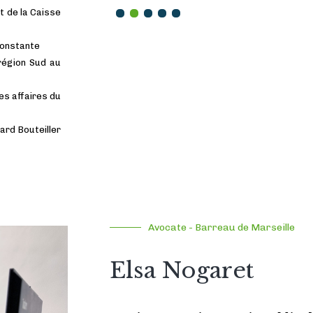
t de la Caisse
1
2
3
4
5
Constante
 région Sud au
es affaires du
ard Bouteiller
Avocate - Barreau de Marseille
Elsa Nogaret