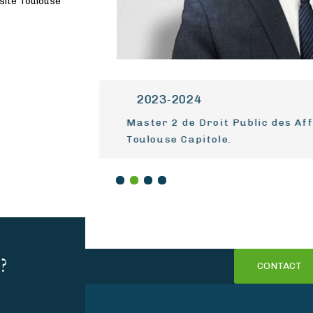
rsité Toulouse
2023-2024
en-
Master 2 de Droit Public des Affai
Toulouse Capitole.
1
2
3
4
?
CONTACT