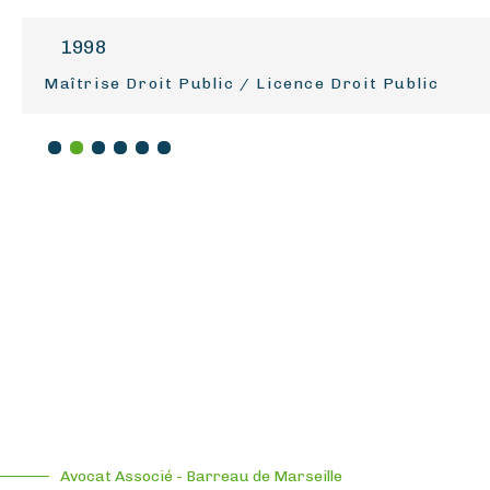
1998
Maîtrise Droit Public / Licence Droit Public
1
2
3
4
5
6
Avocat Associé - Barreau de Marseille