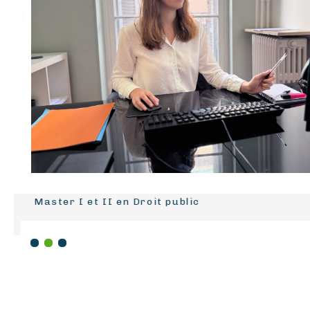
Master I et II en Droit public
1
2
3