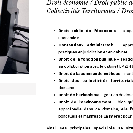
Droit économie / Droit public d
Collectivités Territoriales / Dr
Droit public de l’économie
– acqui
Économie ».
Contentieux administratif
– appro
pratiques en juridiction et en cabinet.
Droit de la fonction publique
– gestio
sa collaboration avec le cabinet BAZIN
Droit de la commande publique
– gest
Droit des collectivités territorial
Certificat d'Aptitude à la Profession
domaine.
Française du Barreau Paris)
Droit de l’urbanisme
– gestion de dos
Droit de l’environnement
– bien qu’
approfondie dans ce domaine, elle l
ponctuels et manifeste un intérêt pour 
Ainsi, ses principales spécialités se s