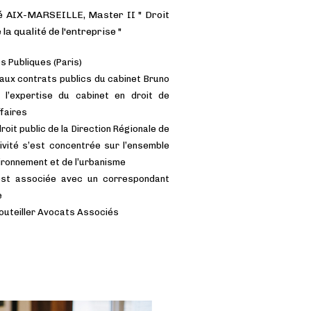
té AIX-MARSEILLE, Master II " Droit
1999
 la qualité de l'entreprise "
ment et de
Ecole Française du Barr
s Publiques (Paris)
 aux contrats publics du cabinet Bruno
 l’expertise du cabinet en droit de
ffaires
oit public de la Direction Régionale de
ivité s’est concentrée sur l’ensemble
vironnement et de l’urbanisme
 est associée avec un correspondant
e
Bouteiller Avocats Associés