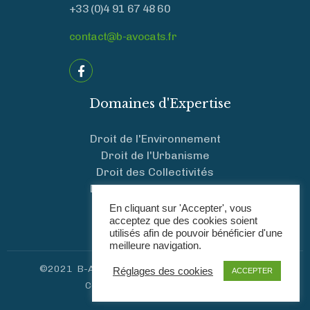
+33 (0)4 91 67 48 60
contact@b-avocats.fr
Domaines d'Expertise
Droit de l'Environnement
Droit de l'Urbanisme
Droit des Collectivités
Droit Public des Affaires
En cliquant sur 'Accepter', vous
Mentions Légales
acceptez que des cookies soient
utilisés afin de pouvoir bénéficier d'une
meilleure navigation.
©2021 B-Avocats. Un site développé par Nomades
Réglages des cookies
ACCEPTER
Communication &
MLRconcept
.