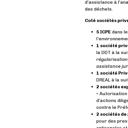
d’assistance à l’an
des déchets.
Coté sociétés priv
5 ICPE
dans le
l’environnemen
1 société pri
la DDT à la su
régularisation
assistance jur
1 société Pri
DREAL à la sui
2 sociétés ex
« Autorisation
d’actions dili
contre le Préf
2 sociétés de
pour des prest
artisanales e