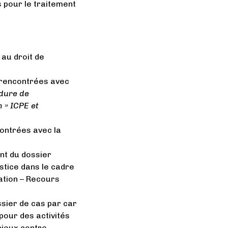
s pour le traitement
 au droit de
s rencontrées avec
dure de
 » ICPE et
contrées avec la
nt du dossier
ustice dans le cadre
sation – Recours
sier de cas par car
pour des activités
cieux contre