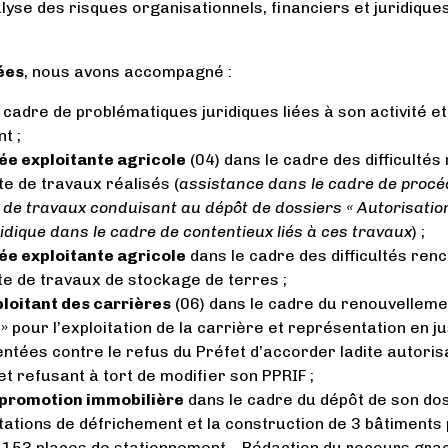
alyse des risques organisationnels, financiers et juridique
ées
, nous avons accompagné :
 cadre de problématiques juridiques liées à son activité et
t ;
vée exploitante agricole
(04) dans le cadre des difficulté
ite de travaux réalisés (
assistance dans le cadre de procé
 de travaux conduisant au dépôt de dossiers « Autorisation
idique dans le cadre de contentieux liés à ces travaux
) ;
vée exploitante agricole
dans le cadre des difficultés ren
te de travaux de stockage de terres ;
ploitant des carrières
(06) dans le cadre du renouvelleme
 » pour l’exploitation de la carrière et représentation en j
gentées contre le refus du Préfet d’accorder ladite autori
et refusant à tort de modifier son PPRIF ;
 promotion immobilière
dans le cadre du dépôt de son dos
ations de défrichement et la construction de 3 bâtiments 
t 153 places de stationnement – Rédaction du recours gra