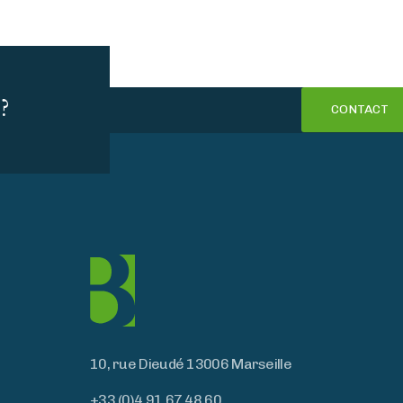
?
CONTACT
10, rue Dieudé 13006 Marseille
+33 (0)4 91 67 48 60