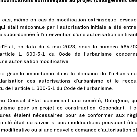
 modifications extrinsèques au projet (changement de
 cas, même en cas de modification extrinsèque lorsque 
l qui était méconnue par l’autorisation initiale a été entr
e subordonnée à l’intervention d’une autorisation en tira
l d’État, en date du 4 mai 2023, sous le numéro 46470
l’article L. 600-5-1 du Code de l’urbanisme concer
une autorisation modificative.
ne grande importance dans le domaine de l’urbanisme, c
larisation des autorisations d’urbanisme et le recour
tu de l’article L. 600-5-1 du Code de l’urbanisme.
au Conseil d’État concernait une société, Octogone, q
banisme pour un projet de construction. Cependant, il 
eures étaient nécessaires pour se conformer aux règ
on clé était de savoir si ces modifications pouvaient êtr
 modificative ou si une nouvelle demande d’autorisation é