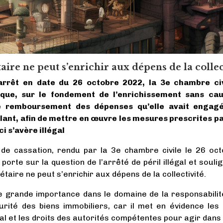
ire ne peut s’enrichir aux dépens de la collec
arrêt en date du 26 octobre 2022, la 3e chambre civ
 que, sur le fondement de l’enrichissement sans c
le remboursement des dépenses qu’elle avait engagé
llant, afin de mettre en œuvre les mesures prescrites par
ci s’avère illégal
 de cassation, rendu par la 3e chambre civile le 26 oc
orte sur la question de l’arrêté de péril illégal et soulig
taire ne peut s’enrichir aux dépens de la collectivité.
e grande importance dans le domaine de la responsabilit
rité des biens immobiliers, car il met en évidence le
gal et les droits des autorités compétentes pour agir dans 