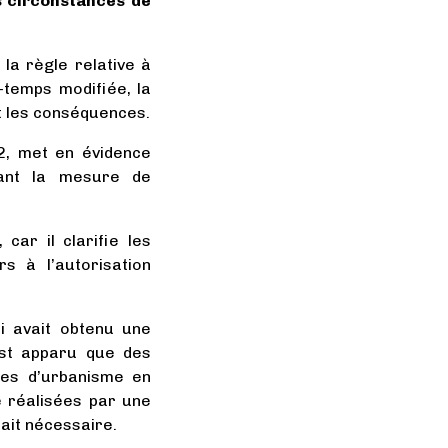
s circonstances de
la règle relative à
e-temps modifiée, la
nt les conséquences.
2, met en évidence
nant la mesure de
ar il clarifie les
s à l’autorisation
ui avait obtenu une
est apparu que des
les d’urbanisme en
e réalisées par une
tait nécessaire.