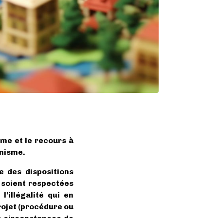
sme et le recours à
anisme.
e des dispositions
e soient respectées
l’illégalité qui en
rojet (procédure ou