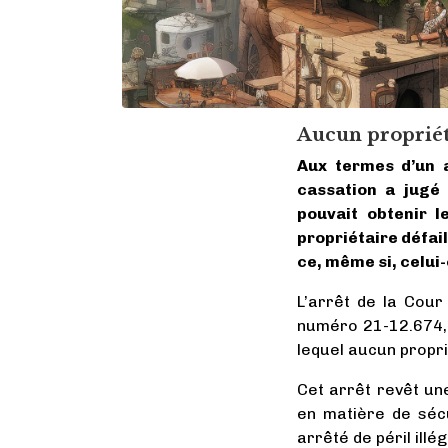
Aucun propriéta
Aux termes d’un 
cassation a jugé
pouvait obtenir 
propriétaire défai
ce, même si, celui-
L’arrêt de la Cour
numéro 21-12.674, p
lequel aucun proprié
Cet arrêt revêt un
en matière de sécu
arrêté de péril illé