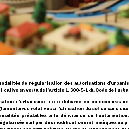
modalités de régularisation des autorisations d’urbani
ficative en vertu de l’article L. 600-5-1 du Code de l’urb
sation d’urbanisme a été délivrée en méconnaissanc
glementaires relatives à l’utilisation du sol ou sans qu
alités préalables à la délivrance de l’autorisation, 
régularisée soit par des modifications intrinsèques au p